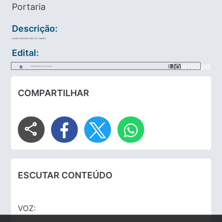
Portaria
Descrição:
NOMEIA DIRETORA GERAL DE COMPRAS
Edital:
Download
PORTARIA_N_73_DE_2023.pdf
COMPARTILHAR
share
ESCUTAR CONTEÚDO
VOZ: