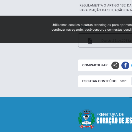
REGULAMENTA O ARTIGO 132 DA 
PARALISAÇÃO DA SITUAÇÃO CADA
Utilizamos cookies e outras tecnologias para aprimor
Edital:
continuar navegando, você concorda com estas cond
Decreto_39_de_2023.p
share
COMPARTILHAR
ESCUTAR CONTEÚDO
VOZ: