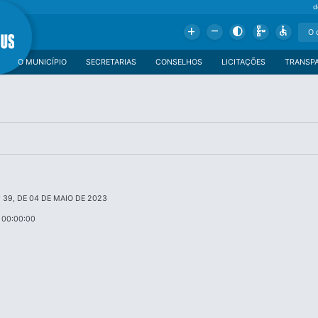
d
Add
Remove
Contrast
Schema
Accessible
O MUNICÍPIO
SECRETARIAS
CONSELHOS
LICITAÇÕES
TRANSP
 39, DE 04 DE MAIO DE 2023
 00:00:00