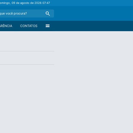
omingo, 09 de agosto de 2026
07:47
Search
menu
ARÊNCIA
CONTATOS