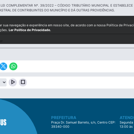
LEI COMPLEMENTAR Nº. 39/2022 – CÓDIGO TRIBUTÁRIO MUNICIPAL E ESTABELEC
STRAL DE CONTRIBUINTES DO MUNICÍPIO E DÁ OUTRAS PROVIDÊNCIAS.
ar sua navegação e experiência em nosso site, de acordo com a nossa Política de Privac
ições.
Ler Política de Privacidade.
df
play_arrow
stop
PREFEITURA
ATEND
Praça Dr. Samuel Barreto, s/n, Centro CEP:
Segunda à
39340-000
13:00 às