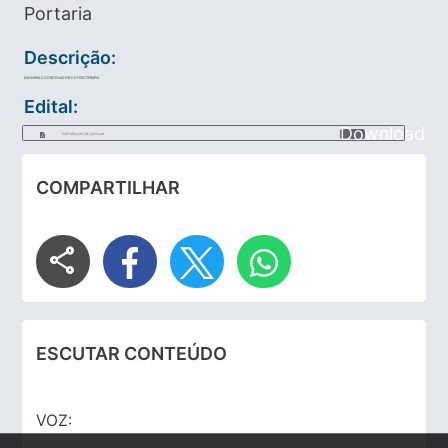
Portaria
Descrição:
EXONERA COORDENADOR DA FISIOTERAPIA
Edital:
Download
PORTARIA_095_DE_2023.pdf
COMPARTILHAR
share
ESCUTAR CONTEÚDO
VOZ: