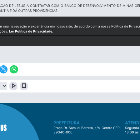
AÇÃO DE JESUS A CONTRATAR COM O BANCO DE DESENVOLVIMENTO DE MINAS GER
NTIA E DÁ OUTRAS PROVIDÊNCIAS.
ar sua navegação e experiência em nosso site, de acordo com a nossa Política de Privac
ições.
Ler Política de Privacidade.
play_arrow
stop
PREFEITURA
ATEND
Praça Dr. Samuel Barreto, s/n, Centro CEP:
Segunda à
39340-000
13:00 às