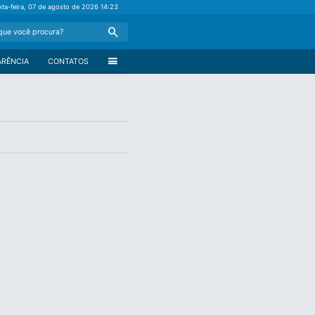
xta-feira, 07 de agosto de 2026
14:23
Search
menu
ARÊNCIA
CONTATOS