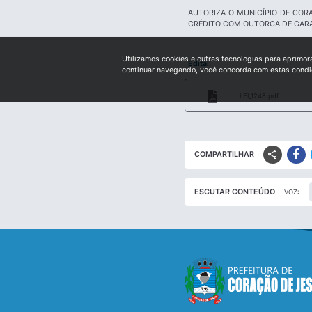
AUTORIZA O MUNICÍPIO DE COR
CRÉDITO COM OUTORGA DE GARA
Utilizamos cookies e outras tecnologias para aprimor
Edital:
continuar navegando, você concorda com estas cond
LEI_1248.pdf
share
COMPARTILHAR
ESCUTAR CONTEÚDO
VOZ: