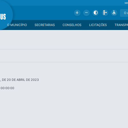
se
Add
Remove
Contrast
Schema
Accessible
O MUNICÍPIO
SECRETARIAS
CONSELHOS
LICITAÇÕES
TRANSP
48, DE 20 DE ABRIL DE 2023
 00:00:00