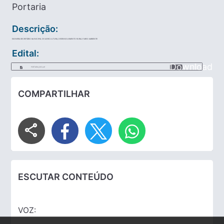
Portaria
Descrição:
EXONERA SECRETÁRIO MUNICIPAL DE AGRICULTURA, DESENVOLVIMENTO RURAL E MEIO AMBIENTE
Edital:
Download
PORTARIA_092.pdf
COMPARTILHAR
share
ESCUTAR CONTEÚDO
VOZ: