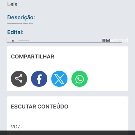
Leis
Descrição:
Dispõe sobre denominação de logradouros públicos.
Edital:
Download
LEI_N_1241_DE_2023.pdf
COMPARTILHAR
share
ESCUTAR CONTEÚDO
VOZ: