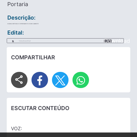
Portaria
Descrição:
NOMEIA DIRETORA DO DEPARTAMENTO DE MEIO AMBIENTE
Edital:
Download
Portaria_145_de_2023.pdf
COMPARTILHAR
share
ESCUTAR CONTEÚDO
VOZ: