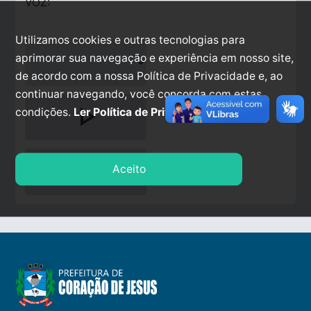
VOZ:
Utilizamos cookies e outras tecnologias para
aprimorar sua navegação e experiência em nosso site,
de acordo com a nossa Política de Privacidade e, ao
continuar navegando, você concorda com estas
play_arrow
condições.
Ler Política de Privacidade.
stop
Aceito