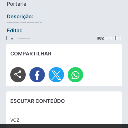
Portaria
Descrição:
NOMEIA COORDENADOR DE ATENÇÃO A ASSISTÊNCIA FARMACÊUTICA
Edital:
Download
PORTARIA_N_31_DE_2023.pdf
COMPARTILHAR
share
ESCUTAR CONTEÚDO
VOZ: