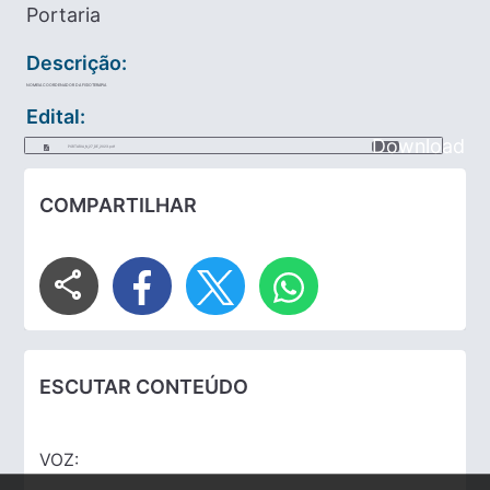
Portaria
Descrição:
NOMEIA COORDENADOR DA FISIOTERAPIA
Edital:
Download
PORTARIA_N_27_DE_2023.pdf
COMPARTILHAR
share
ESCUTAR CONTEÚDO
VOZ: