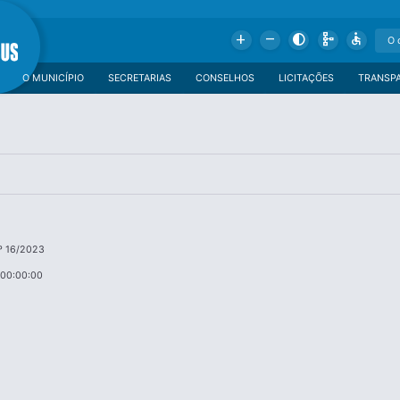
Add
Remove
Contrast
Schema
Accessible
O MUNICÍPIO
SECRETARIAS
CONSELHOS
LICITAÇÕES
TRANSP
º 16/2023
 00:00:00