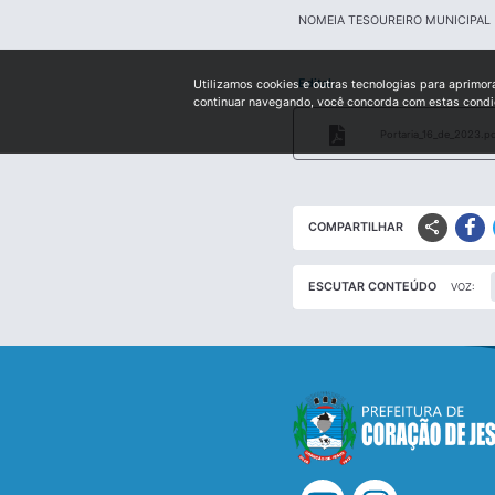
NOMEIA TESOUREIRO MUNICIPAL
Edital:
Utilizamos cookies e outras tecnologias para aprimor
continuar navegando, você concorda com estas cond
Portaria_16_de_2023.p
share
COMPARTILHAR
ESCUTAR CONTEÚDO
VOZ: