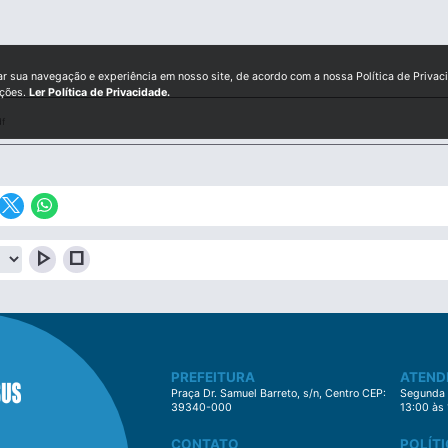
ar sua navegação e experiência em nosso site, de acordo com a nossa Política de Privac
ições.
Ler Política de Privacidade.
df
play_arrow
stop
PREFEITURA
ATEND
Praça Dr. Samuel Barreto, s/n, Centro CEP:
Segunda à
39340-000
13:00 às
CONTATO
POLÍTI