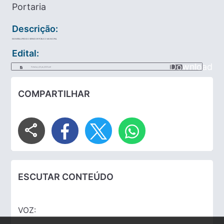
Portaria
Descrição:
EXONERA A PEDIDO SERVIDOR PÚBLICO MUNICIPAL
Edital:
Download
Portaria_n_05_de_2023.pdf
COMPARTILHAR
share
ESCUTAR CONTEÚDO
VOZ: