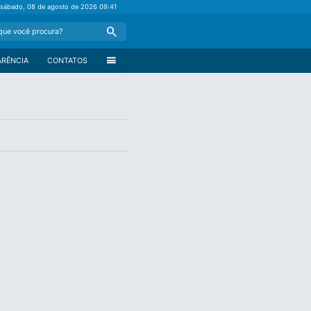
sábado, 08 de agosto de 2026
09:41
Search
menu
ARÊNCIA
CONTATOS