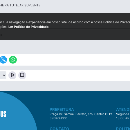
HEIRA TUTELAR SUPLENTE
ar sua navegação e experiência em nosso site, de acordo com a nossa Política de Privac
ições.
Ler Política de Privacidade.
df
play_arrow
stop
PREFEITURA
ATEND
Praça Dr. Samuel Barreto, s/n, Centro CEP:
Segunda à
39340-000
13:00 às
CONTATO
POLÍTI