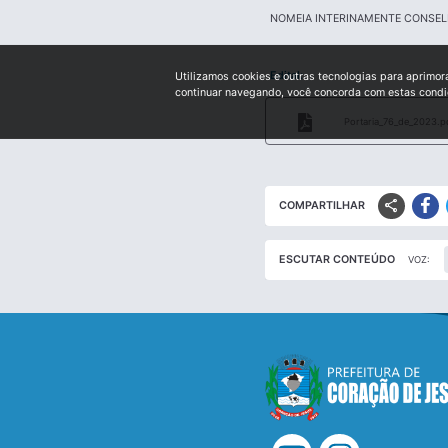
NOMEIA INTERINAMENTE CONSEL
Edital:
Utilizamos cookies e outras tecnologias para aprimor
continuar navegando, você concorda com estas cond
Portaria_76_de_2023.p
share
COMPARTILHAR
ESCUTAR CONTEÚDO
VOZ: