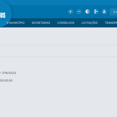
Add
Remove
Contrast
Schema
Accessible
O MUNICÍPIO
SECRETARIAS
CONSELHOS
LICITAÇÕES
TRANSP
º. 076/2023
 00:00:00