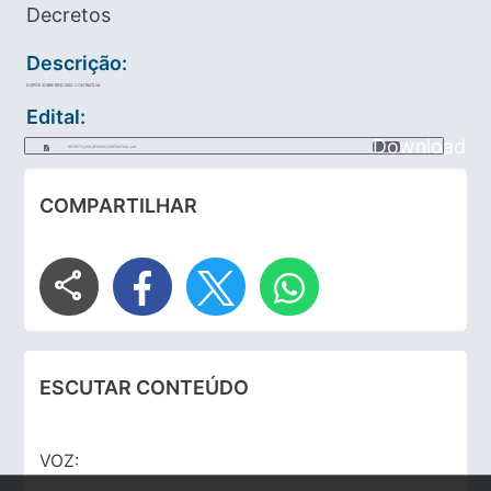
Decretos
Descrição:
DISPÕE SOBRE RESCISÃO CONTRATUAL
Edital:
Download
DECRETO_056_RESCISO_CONTRATUAL.pdf
COMPARTILHAR
share
ESCUTAR CONTEÚDO
VOZ: