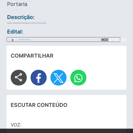
Portaria
Descrição:
NOMEIA COORDENADOR DE PROGRAMAS DE QUALIFICAÇÃO PROFISSIONAL
Edital:
Download
PORTARIA_56_DE_2023.pdf
COMPARTILHAR
share
ESCUTAR CONTEÚDO
VOZ: