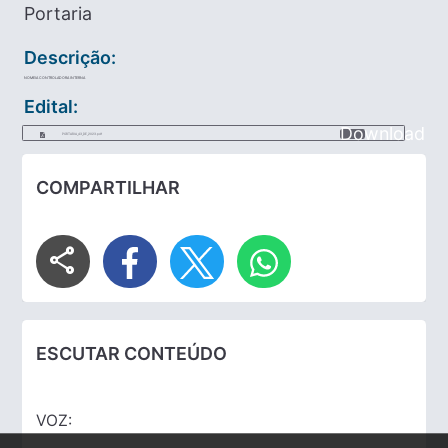
Portaria
Descrição:
NOMEIA CONTROLADORA INTERNA
Edital:
Download
PORTARIA_43_DE_2023.pdf
COMPARTILHAR
share
ESCUTAR CONTEÚDO
VOZ: