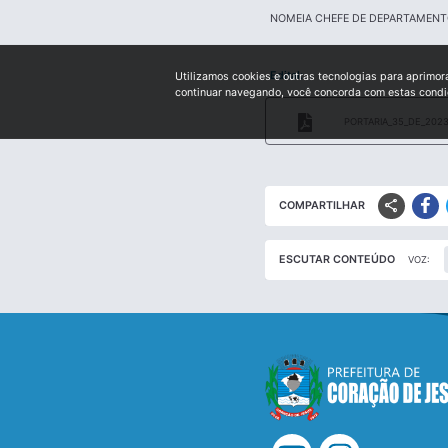
NOMEIA CHEFE DE DEPARTAMENT
Edital:
Utilizamos cookies e outras tecnologias para aprimor
continuar navegando, você concorda com estas cond
PORTARIA_35_DE_2023
share
COMPARTILHAR
ESCUTAR CONTEÚDO
VOZ: