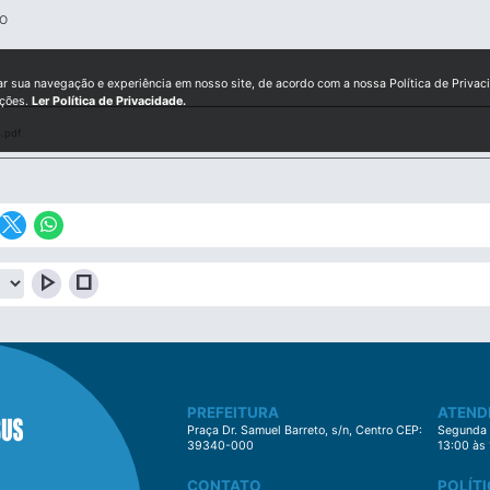
O
ar sua navegação e experiência em nosso site, de acordo com a nossa Política de Privac
ições.
Ler Política de Privacidade.
.pdf
play_arrow
stop
PREFEITURA
ATEND
Praça Dr. Samuel Barreto, s/n, Centro CEP:
Segunda à
39340-000
13:00 às
CONTATO
POLÍTI