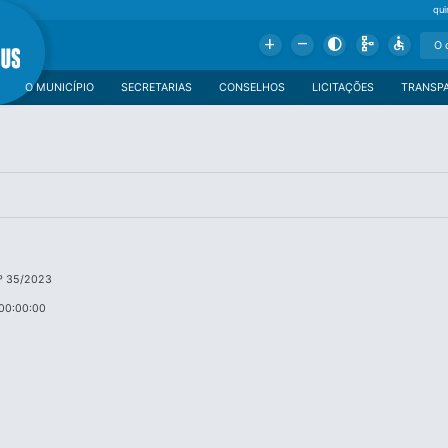
qui
Add
Remove
Contrast
Schema
Accessible
O MUNICÍPIO
SECRETARIAS
CONSELHOS
LICITAÇÕES
TRANSP
º 35/2023
00:00:00