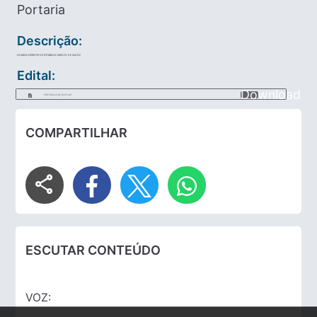
Portaria
Descrição:
NOMEIA GERENTE DE ESTABELECIMENTO DE SAÚDE
Edital:
Download
PORTARIA_21_DE_2023.pdf
COMPARTILHAR
share
ESCUTAR CONTEÚDO
VOZ: