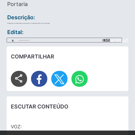
Portaria
Descrição:
NOMEAÇÃO DE DIRETORES E DESIGNAÇÃO COORDENADORES E VICE DIRETORES
Edital:
Download
Portaria_10_de_2023.pdf
COMPARTILHAR
share
ESCUTAR CONTEÚDO
VOZ: