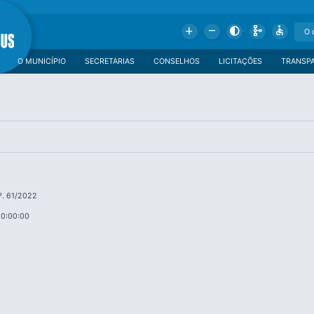
Add
Remove
Contrast
Schema
Accessible
O MUNICÍPIO
SECRETARIAS
CONSELHOS
LICITAÇÕES
TRANSP
º. 61/2022
00:00:00