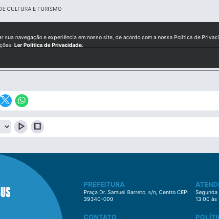
DE CULTURA E TURISMO
ar sua navegação e experiência em nosso site, de acordo com a nossa Política de Privac
ições.
Ler Política de Privacidade.
play_arrow
stop
PREFEITURA
ATEND
Praça Dr. Samuel Barreto, s/n, Centro CEP:
Segunda à
39340-000
13:00 às
CONTATO
POLÍTI