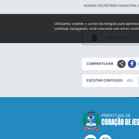
NOMEIA SECRETÁRIO MUNICIPAL 
Edital:
Utilizamos cookies e outras tecnologias para aprimor
continuar navegando, você concorda com estas cond
PORTARIA_61.pdf
share
COMPARTILHAR
ESCUTAR CONTEÚDO
VOZ: