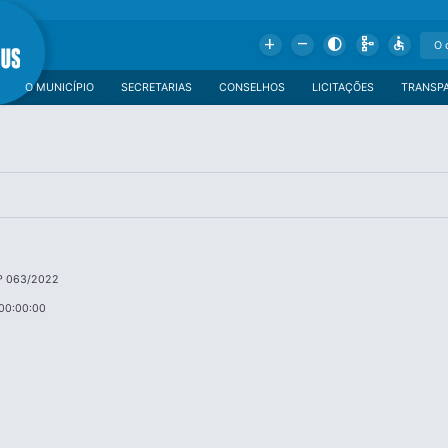
Add
Remove
Contrast
Schema
Accessible
O MUNICÍPIO
SECRETARIAS
CONSELHOS
LICITAÇÕES
TRANSP
º 063/2022
00:00:00