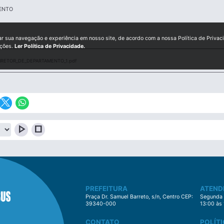
ENTO
ar sua navegação e experiência em nosso site, de acordo com a nossa Política de Privac
ições.
Ler Política de Privacidade.
IRETOR_DE_DEPARTAMENTO_1.pdf
play_arrow
stop
PREFEITURA
ATEND
Praça Dr. Samuel Barreto, s/n, Centro CEP:
Segunda à
39340-000
13:00 às
CONTATO
POLÍTI