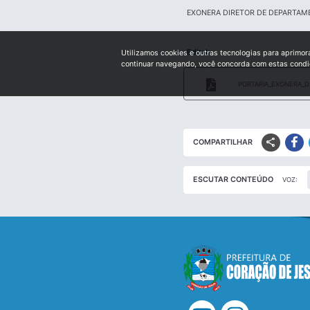
EXONERA DIRETOR DE DEPARTAM
Edital:
Utilizamos cookies e outras tecnologias para aprimor
continuar navegando, você concorda com estas cond
PORTARIA_EXONERA_D
share
COMPARTILHAR
ESCUTAR CONTEÚDO
VOZ: