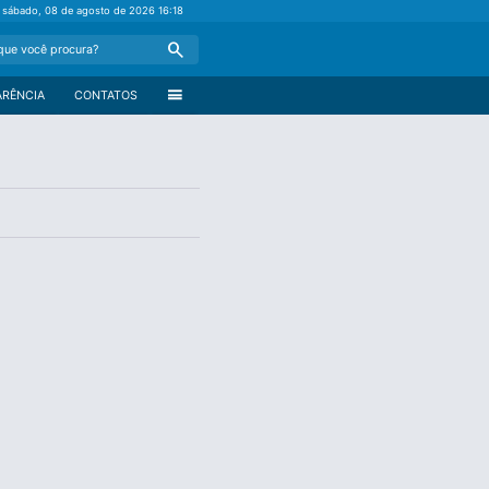
sábado, 08 de agosto de 2026
16:18
Search
menu
ARÊNCIA
CONTATOS