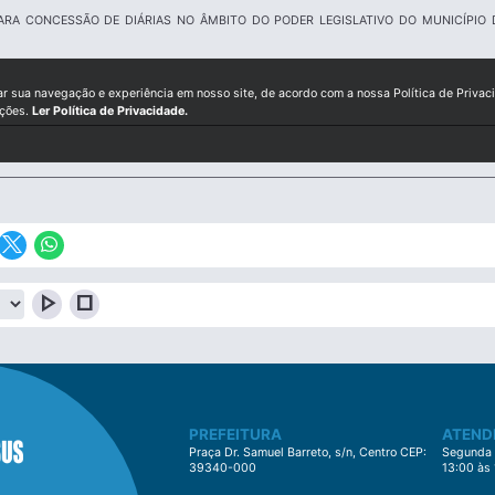
ARA CONCESSÃO DE DIÁRIAS NO ÂMBITO DO PODER LEGISLATIVO DO MUNICÍPIO
ar sua navegação e experiência em nosso site, de acordo com a nossa Política de Privac
ições.
Ler Política de Privacidade.
play_arrow
stop
PREFEITURA
ATEND
Praça Dr. Samuel Barreto, s/n, Centro CEP:
Segunda à
39340-000
13:00 às