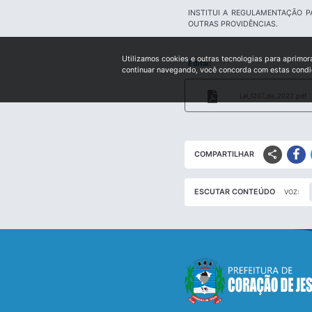
INSTITUI A REGULAMENTAÇÃO P
OUTRAS PROVIDÊNCIAS.
Utilizamos cookies e outras tecnologias para aprimor
Edital:
continuar navegando, você concorda com estas cond
Lei_1207_de_2022.pdf
share
COMPARTILHAR
ESCUTAR CONTEÚDO
VOZ: