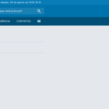
sábado, 08 de agosto de 2026
16:10
Search
menu
ARÊNCIA
CONTATOS