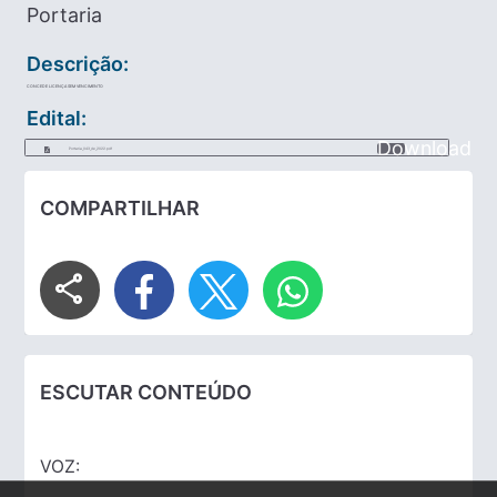
Portaria
Descrição:
CONCEDE LICENÇA SEM VENCIMENTO
Edital:
Download
Portaria_043_de_2022.pdf
COMPARTILHAR
share
ESCUTAR CONTEÚDO
VOZ: