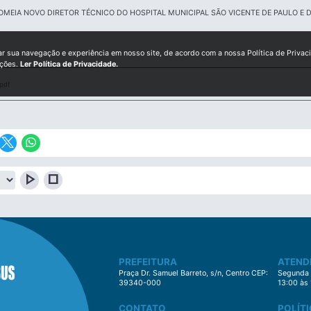
OMEIA NOVO DIRETOR TÉCNICO DO HOSPITAL MUNICIPAL SÃO VICENTE DE PAULO E 
ar sua navegação e experiência em nosso site, de acordo com a nossa Política de Privac
ições.
Ler Política de Privacidade.
pdf
play_arrow
stop
PREFEITURA
ATEND
Praça Dr. Samuel Barreto, s/n, Centro CEP:
Segunda à
39340-000
13:00 às
CONTATO
POLÍTI