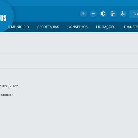
Add
Remove
Contrast
Schema
Accessible
O MUNICÍPIO
SECRETARIAS
CONSELHOS
LICITAÇÕES
TRANSP
º 026/2022
 00:00:00