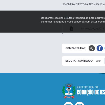
EXONERA DIRETORA TÉCNICA E N
Edital:
Utilizamos cookies e outras tecnologias para aprimor
continuar navegando, você concorda com estas cond
Portaria_026_de_2022.
share
COMPARTILHAR
ESCUTAR CONTEÚDO
VOZ: