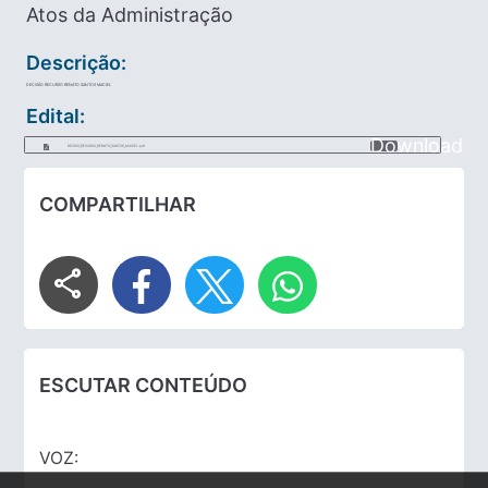
Atos da Administração
Descrição:
DECISÃO RECURSO RENATO SANTOS MACIEL
Edital:
Download
DECISO_RECURSO_RENATO_SANTOS_MACIEL.pdf
COMPARTILHAR
share
ESCUTAR CONTEÚDO
VOZ: