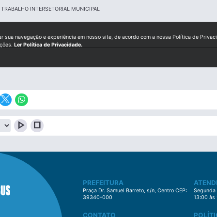
TRABALHO INTERSETORIAL MUNICIPAL
ar sua navegação e experiência em nosso site, de acordo com a nossa Política de Privac
ições.
Ler Política de Privacidade.
play_arrow
stop
PREFEITURA
ATEND
Praça Dr. Samuel Barreto, s/n, Centro CEP:
Segunda à
39340-000
13:00 às
CONTATO
POLÍTI