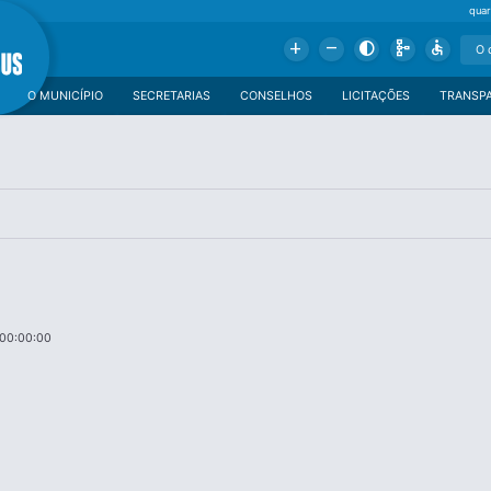
quar
Add
Remove
Contrast
Schema
Accessible
O MUNICÍPIO
SECRETARIAS
CONSELHOS
LICITAÇÕES
TRANSP
 00:00:00