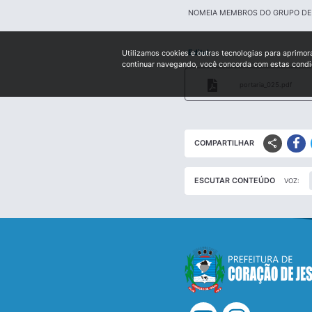
NOMEIA MEMBROS DO GRUPO DE 
Edital:
Utilizamos cookies e outras tecnologias para aprimor
continuar navegando, você concorda com estas cond
portaria_025.pdf
share
COMPARTILHAR
ESCUTAR CONTEÚDO
VOZ: