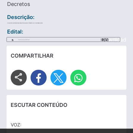
Decretos
Descrição:
CONCEDE APOSENTADORIA POR IDADE E TEMPO DE CONTRIBUIÇÃO
Edital:
Download
Decreto_30_de_2022.pdf
COMPARTILHAR
share
ESCUTAR CONTEÚDO
VOZ: