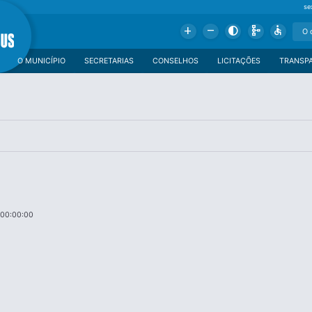
se
Add
Remove
Contrast
Schema
Accessible
O MUNICÍPIO
SECRETARIAS
CONSELHOS
LICITAÇÕES
TRANSP
 00:00:00