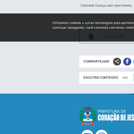
Concede licença sem vencimento.
Edital:
Utilizamos cookies e outras tecnologias para aprimor
continuar navegando, você concorda com estas cond
portaria_016.pdf
share
COMPARTILHAR
ESCUTAR CONTEÚDO
VOZ: