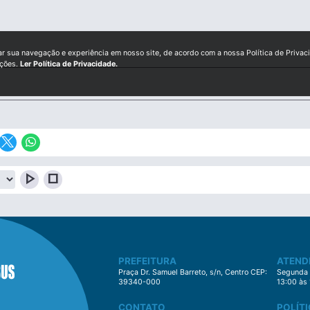
ar sua navegação e experiência em nosso site, de acordo com a nossa Política de Privac
ições.
Ler Política de Privacidade.
play_arrow
stop
PREFEITURA
ATEND
Praça Dr. Samuel Barreto, s/n, Centro CEP:
Segunda à
39340-000
13:00 às
CONTATO
POLÍTI