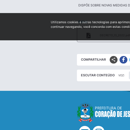
DISPÕE SOBRE NOVAS MEDIDAS D
Edital:
Utilizamos cookies e outras tecnologias para aprimor
continuar navegando, você concorda com estas cond
DECRETO_13_2022.pdf
share
COMPARTILHAR
ESCUTAR CONTEÚDO
VOZ: