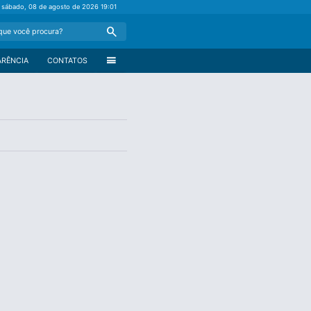
sábado, 08 de agosto de 2026
19:01
Search
menu
ARÊNCIA
CONTATOS