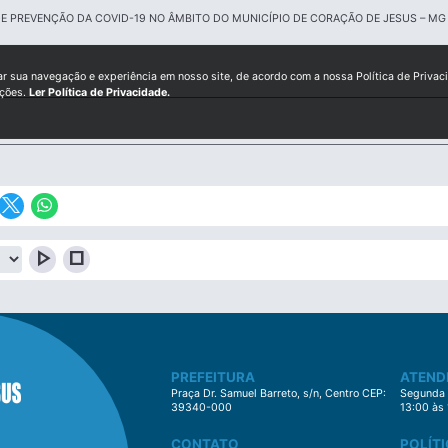
E PREVENÇÃO DA COVID-19 NO ÂMBITO DO MUNICÍPIO DE CORAÇÃO DE JESUS – MG
ar sua navegação e experiência em nosso site, de acordo com a nossa Política de Privac
ições.
Ler Política de Privacidade.
play_arrow
stop
PREFEITURA
ATEND
Praça Dr. Samuel Barreto, s/n, Centro CEP:
Segunda à
39340-000
13:00 às
CONTATO
POLÍTI