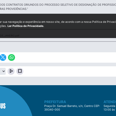
DOS CONTRATOS ORIUNDOS DO PROCESSO SELETIVO DE DESIGNAÇÃO DE PROFISSION
RAS PROVIDÊNCIAS.”
ar sua navegação e experiência em nosso site, de acordo com a nossa Política de Privac
ições.
Ler Política de Privacidade.
DE_JANEIRO.pdf
play_arrow
stop
PREFEITURA
ATEND
Praça Dr. Samuel Barreto, s/n, Centro CEP:
Segunda à
39340-000
13:00 às