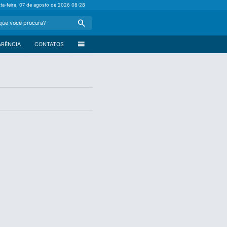
xta-feira, 07 de agosto de 2026
08:28
Search
menu
ARÊNCIA
CONTATOS