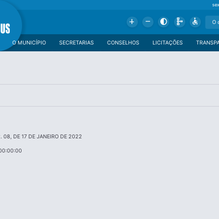
se
Add
Remove
Contrast
Schema
Accessible
O MUNICÍPIO
SECRETARIAS
CONSELHOS
LICITAÇÕES
TRANSP
 08, DE 17 DE JANEIRO DE 2022
00:00:00