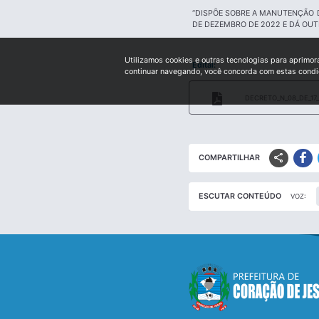
“DISPÕE SOBRE A MANUTENÇÃO 
DE DEZEMBRO DE 2022 E DÁ OUT
Utilizamos cookies e outras tecnologias para aprimor
Edital:
continuar navegando, você concorda com estas cond
DECRETO_N_08_DE_17_
share
COMPARTILHAR
ESCUTAR CONTEÚDO
VOZ: