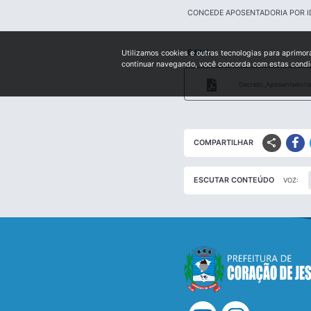
CONCEDE APOSENTADORIA POR I
Edital:
Utilizamos cookies e outras tecnologias para aprimor
continuar navegando, você concorda com estas cond
Decreto_Aposentadoria_
share
COMPARTILHAR
ESCUTAR CONTEÚDO
VOZ: