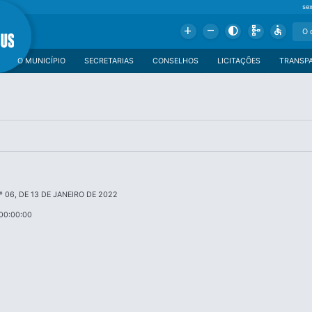
se
Add
Remove
Contrast
Schema
Accessible
O MUNICÍPIO
SECRETARIAS
CONSELHOS
LICITAÇÕES
TRANSP
 06, DE 13 DE JANEIRO DE 2022
00:00:00