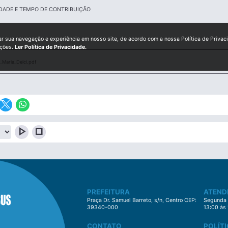
DADE E TEMPO DE CONTRIBUIÇÃO
ar sua navegação e experiência em nosso site, de acordo com a nossa Política de Privac
ições.
Ler Política de Privacidade.
Maria_Delci.pdf
play_arrow
stop
PREFEITURA
ATEND
Praça Dr. Samuel Barreto, s/n, Centro CEP:
Segunda à
39340-000
13:00 às
CONTATO
POLÍTI