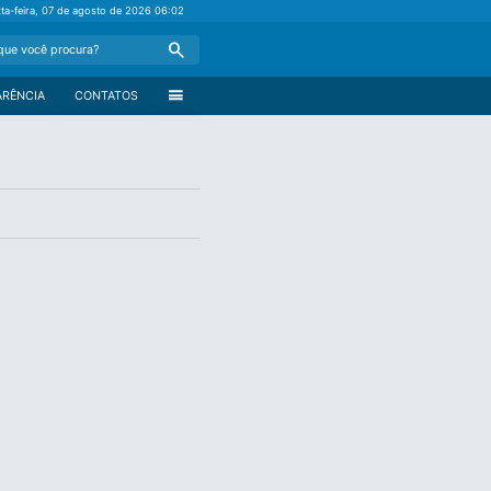
xta-feira, 07 de agosto de 2026
06:02
Search
menu
ARÊNCIA
CONTATOS