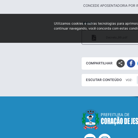
CONCEDE APOSENTADORIA POR I
Edital:
Utilizamos cookies e outras tecnologias para aprimor
continuar navegando, você concorda com estas cond
Decreto_99.pdf
share
COMPARTILHAR
ESCUTAR CONTEÚDO
VOZ: