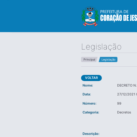
Legislação
Principal
Legislação
VOLTAR
Nome:
DECRETO N.º
Data:
27/12/2021 
Número:
99
Categoria:
Decretos
Descrição: