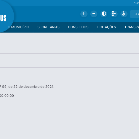
qui
Add
Remove
Contrast
Schema
Accessible
O MUNICÍPIO
SECRETARIAS
CONSELHOS
LICITAÇÕES
TRANSP
 99, de 22 de dezembro de 2021.
00:00:00