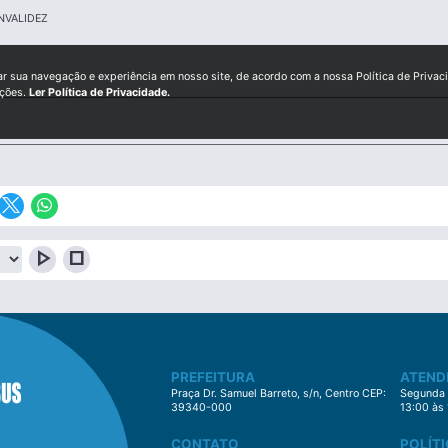
NVALIDEZ
ar sua navegação e experiência em nosso site, de acordo com a nossa Política de Privac
ições.
Ler Política de Privacidade.
play_arrow
stop
PREFEITURA
ATEND
Praça Dr. Samuel Barreto, s/n, Centro CEP:
Segunda à
39340-000
13:00 às
CONTATO
POLÍTI