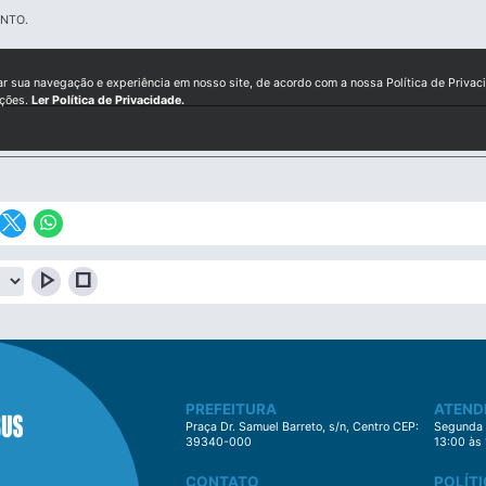
NTO.
ar sua navegação e experiência em nosso site, de acordo com a nossa Política de Privac
ições.
Ler Política de Privacidade.
play_arrow
stop
PREFEITURA
ATEND
Praça Dr. Samuel Barreto, s/n, Centro CEP:
Segunda à
39340-000
13:00 às
CONTATO
POLÍTI