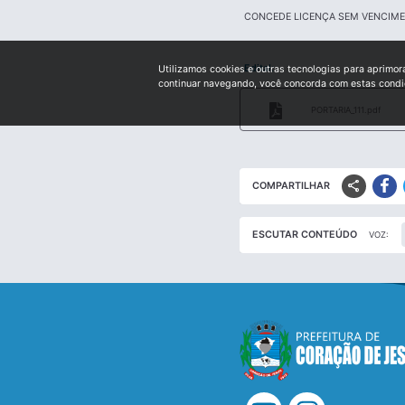
CONCEDE LICENÇA SEM VENCIME
Edital:
Utilizamos cookies e outras tecnologias para aprimor
continuar navegando, você concorda com estas cond
PORTARIA_111.pdf
share
COMPARTILHAR
ESCUTAR CONTEÚDO
VOZ: