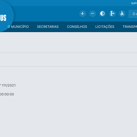
qui
Add
Remove
Contrast
Schema
Accessible
O MUNICÍPIO
SECRETARIAS
CONSELHOS
LICITAÇÕES
TRANSP
 111/2021
00:00:00