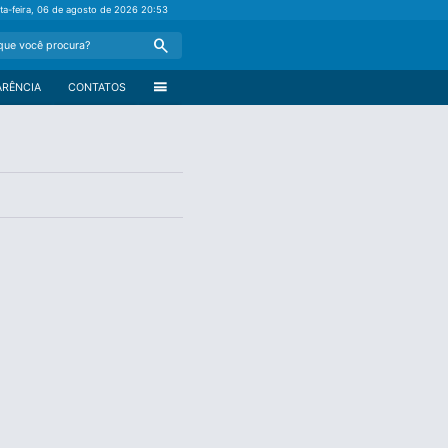
nta-feira, 06 de agosto de 2026
20:53
Search
menu
ARÊNCIA
CONTATOS