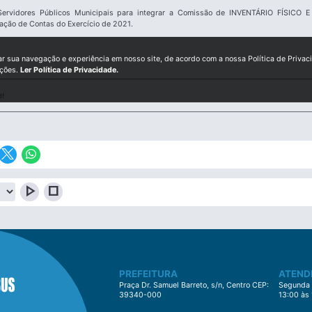
rvidores Públicos Municipais para integrar a Comissão de INVENTÁRIO FÍSICO
ção de Contas do Exercício de 2021.
ar sua navegação e experiência em nosso site, de acordo com a nossa Política de Privac
ições.
Ler Política de Privacidade.
df
play_arrow
stop
PREFEITURA
ATEND
Praça Dr. Samuel Barreto, s/n, Centro CEP:
Segunda à
39340-000
13:00 às