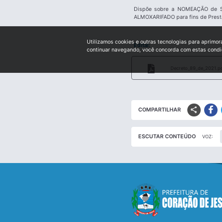
Dispõe sobre a NOMEAÇÃO de Se
ALMOXARIFADO para fins de Presta
Utilizamos cookies e outras tecnologias para aprimor
Edital:
continuar navegando, você concorda com estas cond
Decreto_89_de_2021.p
share
COMPARTILHAR
ESCUTAR CONTEÚDO
VOZ: