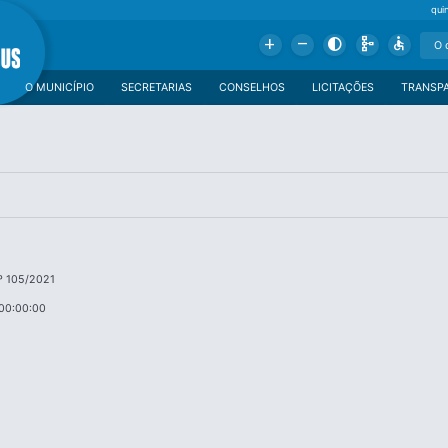
qui
Add
Remove
Contrast
Schema
Accessible
O MUNICÍPIO
SECRETARIAS
CONSELHOS
LICITAÇÕES
TRANSP
º 105/2021
00:00:00