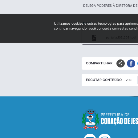
DELEGA PODERES À DIRETORA D
Edital:
Utilizamos cookies e outras tecnologias para aprimor
continuar navegando, você concorda com estas cond
portaria_105_2021.pdf
share
COMPARTILHAR
ESCUTAR CONTEÚDO
VOZ: