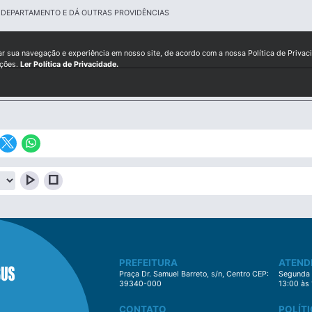
E DEPARTAMENTO E DÁ OUTRAS PROVIDÊNCIAS
ar sua navegação e experiência em nosso site, de acordo com a nossa Política de Privac
ições.
Ler Política de Privacidade.
play_arrow
stop
PREFEITURA
ATEND
Praça Dr. Samuel Barreto, s/n, Centro CEP:
Segunda à
39340-000
13:00 às
CONTATO
POLÍTI