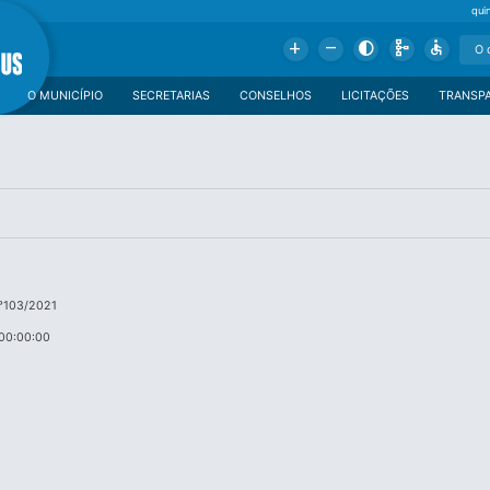
qui
Add
Remove
Contrast
Schema
Accessible
O MUNICÍPIO
SECRETARIAS
CONSELHOS
LICITAÇÕES
TRANSP
°103/2021
00:00:00