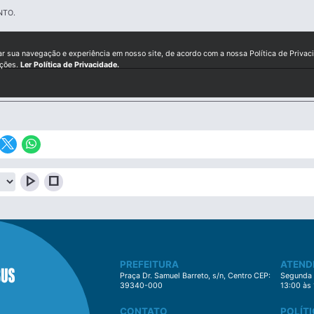
NTO.
ar sua navegação e experiência em nosso site, de acordo com a nossa Política de Privac
ições.
Ler Política de Privacidade.
play_arrow
stop
PREFEITURA
ATEND
Praça Dr. Samuel Barreto, s/n, Centro CEP:
Segunda à
39340-000
13:00 às
CONTATO
POLÍTI