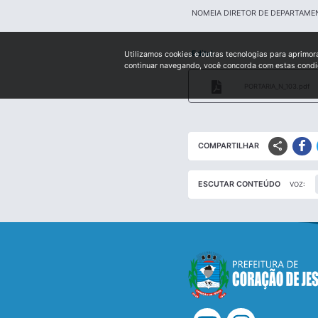
NOMEIA DIRETOR DE DEPARTAME
Edital:
Utilizamos cookies e outras tecnologias para aprimor
continuar navegando, você concorda com estas cond
PORTARIA_N_103.pdf
share
COMPARTILHAR
ESCUTAR CONTEÚDO
VOZ: