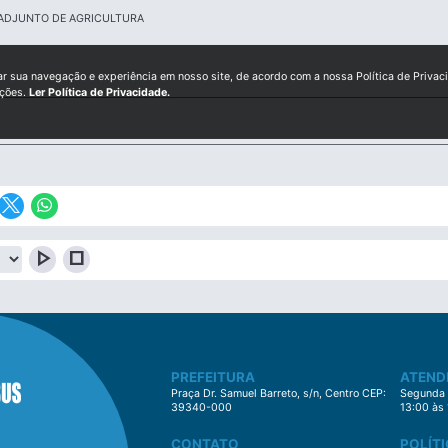
 ADJUNTO DE AGRICULTURA
ar sua navegação e experiência em nosso site, de acordo com a nossa Política de Privac
ições.
Ler Política de Privacidade.
play_arrow
stop
PREFEITURA
ATEND
Praça Dr. Samuel Barreto, s/n, Centro CEP:
Segunda à
39340-000
13:00 às
CONTATO
POLÍTI