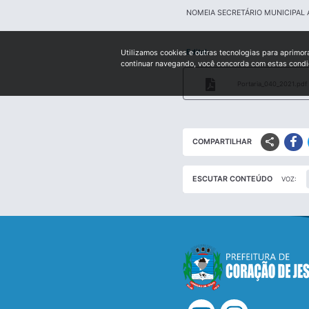
NOMEIA SECRETÁRIO MUNICIPAL
Edital:
Utilizamos cookies e outras tecnologias para aprimor
continuar navegando, você concorda com estas cond
Portaria_040_2021.pdf
share
COMPARTILHAR
ESCUTAR CONTEÚDO
VOZ: