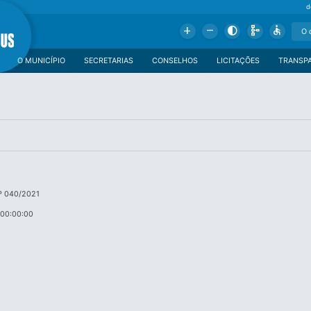
d
Add
Remove
Contrast
Schema
Accessible
O MUNICÍPIO
SECRETARIAS
CONSELHOS
LICITAÇÕES
TRANSP
º 040/2021
 00:00:00