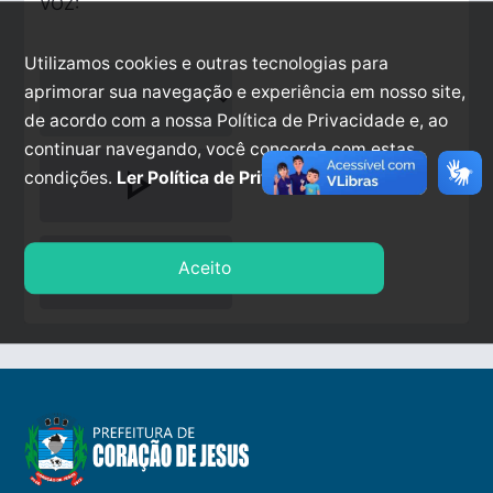
VOZ:
Utilizamos cookies e outras tecnologias para
aprimorar sua navegação e experiência em nosso site,
de acordo com a nossa Política de Privacidade e, ao
continuar navegando, você concorda com estas
play_arrow
condições.
Ler Política de Privacidade.
stop
Aceito