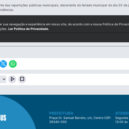
te das repartições públicas municipais, decorrente do feriado municipal do dia 20 de j
vidências.
ar sua navegação e experiência em nosso site, de acordo com a nossa Política de Privac
ições.
Ler Política de Privacidade.
play_arrow
stop
PREFEITURA
ATEND
Praça Dr. Samuel Barreto, s/n, Centro CEP:
Segunda à
39340-000
13:00 às