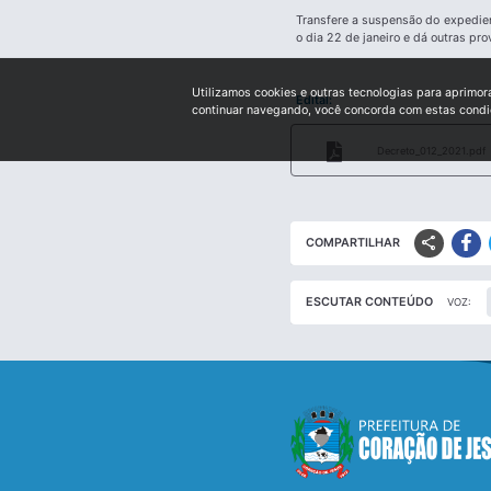
Transfere a suspensão do expedien
o dia 22 de janeiro e dá outras pro
Utilizamos cookies e outras tecnologias para aprimor
Edital:
continuar navegando, você concorda com estas cond
Decreto_012_2021.pdf
share
COMPARTILHAR
ESCUTAR CONTEÚDO
VOZ: