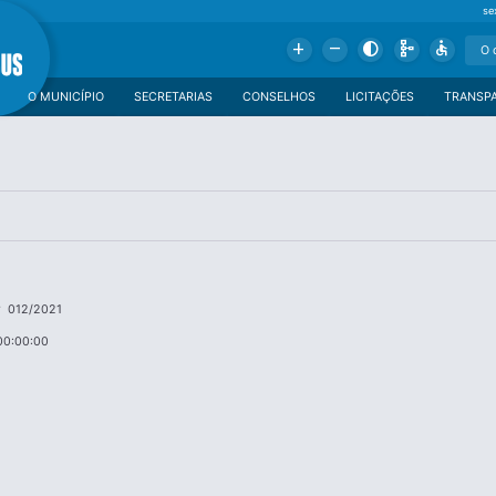
se
Add
Remove
Contrast
Schema
Accessible
O MUNICÍPIO
SECRETARIAS
CONSELHOS
LICITAÇÕES
TRANSP
 012/2021
00:00:00