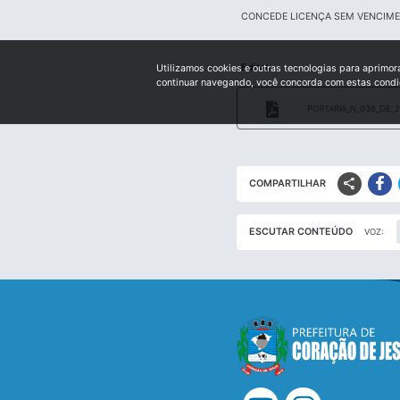
CONCEDE LICENÇA SEM VENCIM
Edital:
Utilizamos cookies e outras tecnologias para aprimor
continuar navegando, você concorda com estas cond
PORTARIA_N_036_DE_2
share
COMPARTILHAR
ESCUTAR CONTEÚDO
VOZ: