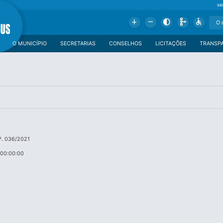
se
Add
Remove
Contrast
Schema
Accessible
O MUNICÍPIO
SECRETARIAS
CONSELHOS
LICITAÇÕES
TRANSP
º. 036/2021
 00:00:00