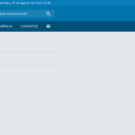
xta-feira, 07 de agosto de 2026
21:39
Search
menu
ARÊNCIA
CONTATOS