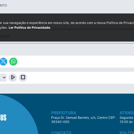
ENTO
ar sua navegação e experiência em nosso site, de acordo com a nossa Política de Privac
ições.
Ler Política de Privacidade.
021.pdf
play_arrow
stop
PREFEITURA
ATEND
Praça Dr. Samuel Barreto, s/n, Centro CEP:
Segunda à
39340-000
13:00 às
CONTATO
POLÍTI