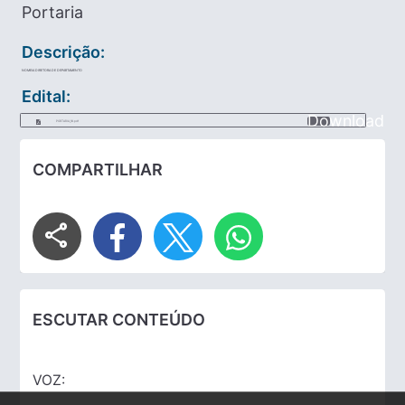
Portaria
Descrição:
NOMEIA DIRETORA DE DEPARTAMENTO
Edital:
Download
PORTARIA_18.pdf
COMPARTILHAR
share
ESCUTAR CONTEÚDO
VOZ: