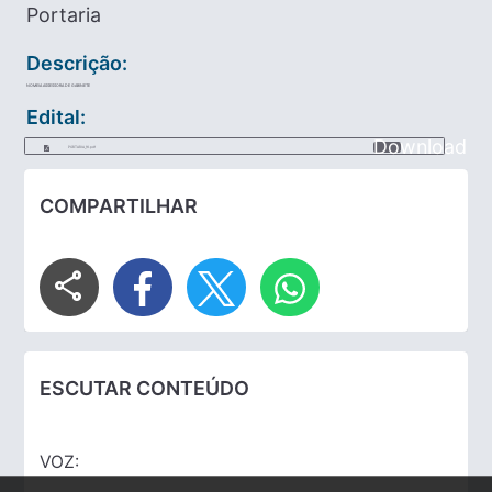
Portaria
Descrição:
NOMEIA ASSESSORA DE GABINETE
Edital:
Download
PORTARIA_16.pdf
COMPARTILHAR
share
ESCUTAR CONTEÚDO
VOZ: