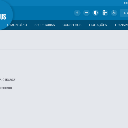
se
Add
Remove
Contrast
Schema
Accessible
O MUNICÍPIO
SECRETARIAS
CONSELHOS
LICITAÇÕES
TRANSP
. 015/2021
00:00:00