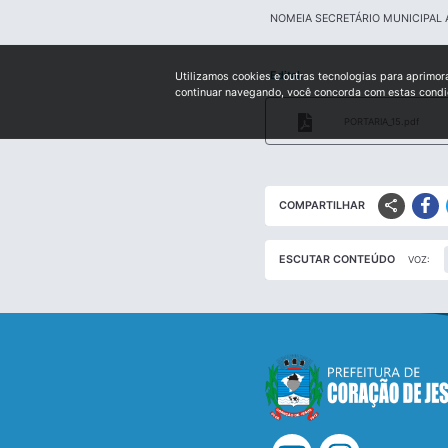
NOMEIA SECRETÁRIO MUNICIPAL
Edital:
Utilizamos cookies e outras tecnologias para aprimor
continuar navegando, você concorda com estas cond
PORTARIA_15.pdf
share
COMPARTILHAR
ESCUTAR CONTEÚDO
VOZ: