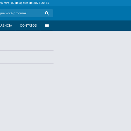
xta-feira, 07 de agosto de 2026
20:55
Search
menu
ARÊNCIA
CONTATOS