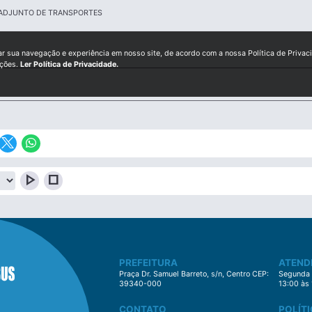
 ADJUNTO DE TRANSPORTES
ar sua navegação e experiência em nosso site, de acordo com a nossa Política de Privac
ições.
Ler Política de Privacidade.
play_arrow
stop
PREFEITURA
ATEND
Praça Dr. Samuel Barreto, s/n, Centro CEP:
Segunda à
39340-000
13:00 às
CONTATO
POLÍTI