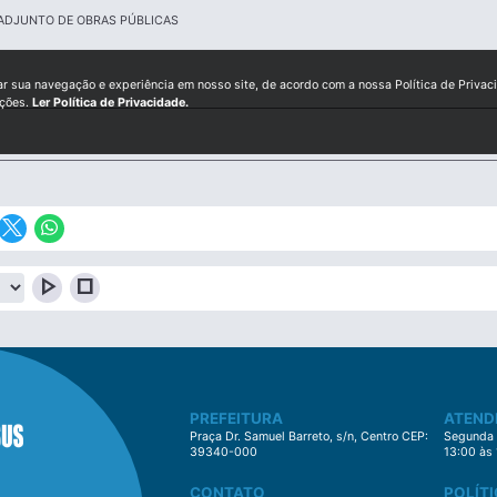
 ADJUNTO DE OBRAS PÚBLICAS
ar sua navegação e experiência em nosso site, de acordo com a nossa Política de Privac
ições.
Ler Política de Privacidade.
play_arrow
stop
PREFEITURA
ATEND
Praça Dr. Samuel Barreto, s/n, Centro CEP:
Segunda à
39340-000
13:00 às
CONTATO
POLÍTI