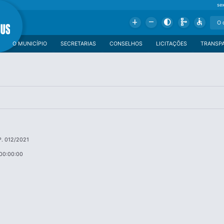
se
Add
Remove
Contrast
Schema
Accessible
O MUNICÍPIO
SECRETARIAS
CONSELHOS
LICITAÇÕES
TRANSP
. 012/2021
00:00:00