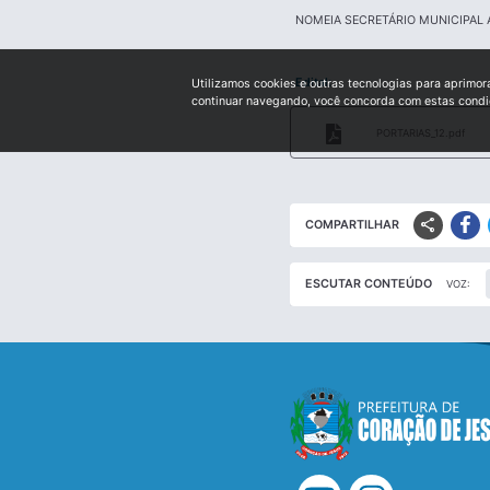
NOMEIA SECRETÁRIO MUNICIPAL
Edital:
Utilizamos cookies e outras tecnologias para aprimor
continuar navegando, você concorda com estas cond
PORTARIAS_12.pdf
share
COMPARTILHAR
ESCUTAR CONTEÚDO
VOZ: