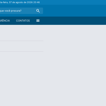
xta-feira, 07 de agosto de 2026
20:46
Search
menu
ARÊNCIA
CONTATOS