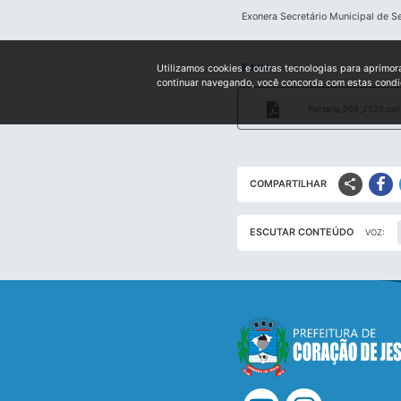
Exonera Secretário Municipal de S
Edital:
Utilizamos cookies e outras tecnologias para aprimor
continuar navegando, você concorda com estas cond
Portaria_066_2020.pdf
share
COMPARTILHAR
ESCUTAR CONTEÚDO
VOZ: