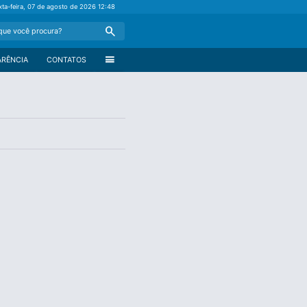
xta-feira, 07 de agosto de 2026
12:48
Search
menu
ARÊNCIA
CONTATOS