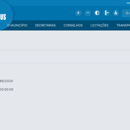
se
Add
Remove
Contrast
Schema
Accessible
O MUNICÍPIO
SECRETARIAS
CONSELHOS
LICITAÇÕES
TRANSP
 066/2020
00:00:00