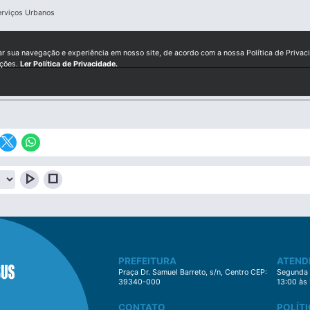
erviços Urbanos
ar sua navegação e experiência em nosso site, de acordo com a nossa Política de Privac
ições.
Ler Política de Privacidade.
play_arrow
stop
PREFEITURA
ATEND
Praça Dr. Samuel Barreto, s/n, Centro CEP:
Segunda à
39340-000
13:00 às
CONTATO
POLÍTI