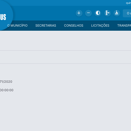
qui
Add
Remove
Contrast
Schema
Accessible
O MUNICÍPIO
SECRETARIAS
CONSELHOS
LICITAÇÕES
TRANSP
071/2020
00:00:00