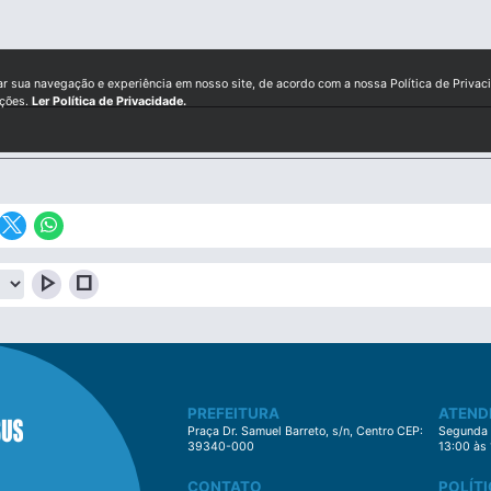
ar sua navegação e experiência em nosso site, de acordo com a nossa Política de Privac
ições.
Ler Política de Privacidade.
play_arrow
stop
PREFEITURA
ATEND
Praça Dr. Samuel Barreto, s/n, Centro CEP:
Segunda à
39340-000
13:00 às
CONTATO
POLÍTI