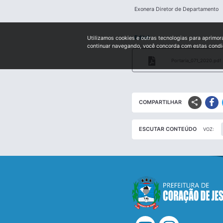
Exonera Diretor de Departamento
Edital:
Utilizamos cookies e outras tecnologias para aprimor
continuar navegando, você concorda com estas cond
Portaria_071_2020.pdf
share
COMPARTILHAR
ESCUTAR CONTEÚDO
VOZ: