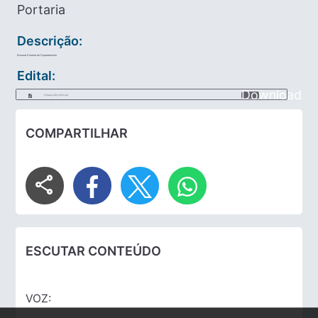
Portaria
Descrição:
Exonera Diretora de Departamento
Edital:
Download
Portaria_060_2020.pdf
COMPARTILHAR
share
ESCUTAR CONTEÚDO
VOZ: