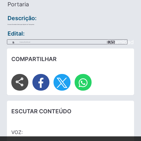
Portaria
Descrição:
Exonera Secretário Municipal Adjunto de Transportes
Edital:
Download
Portaria_056_2020.pdf
COMPARTILHAR
share
ESCUTAR CONTEÚDO
VOZ: