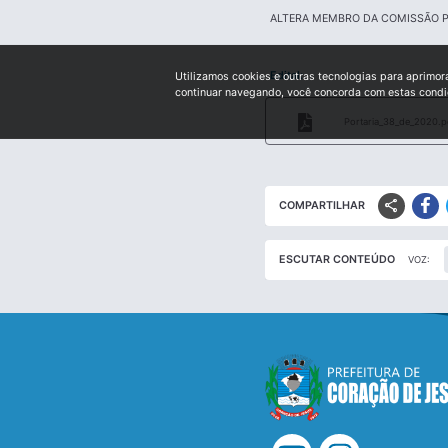
ALTERA MEMBRO DA COMISSÃO P
Edital:
Utilizamos cookies e outras tecnologias para aprimor
continuar navegando, você concorda com estas cond
Portaria_38_de_2020.p
share
COMPARTILHAR
ESCUTAR CONTEÚDO
VOZ: