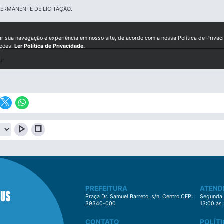
ERMANENTE DE LICITAÇÃO.
ar sua navegação e experiência em nosso site, de acordo com a nossa Política de Privac
ições.
Ler Política de Privacidade.
df
play_arrow
stop
PREFEITURA
ATEND
Praça Dr. Samuel Barreto, s/n, Centro CEP:
Segunda à
39340-000
13:00 às
CONTATO
POLÍTI