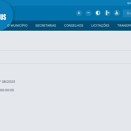
qu
Add
Remove
Contrast
Schema
Accessible
O MUNICÍPIO
SECRETARIAS
CONSELHOS
LICITAÇÕES
TRANSP
º 38/2020
 00:00:00