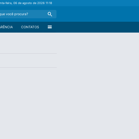
inta-feira, 06 de agosto de 2026
11:18
Search
menu
ARÊNCIA
CONTATOS