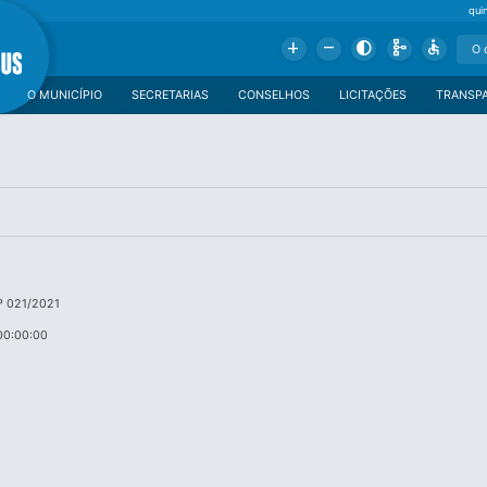
qui
Add
Remove
Contrast
Schema
Accessible
O MUNICÍPIO
SECRETARIAS
CONSELHOS
LICITAÇÕES
TRANSP
º 021/2021
00:00:00