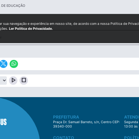
L DE EDUCAÇÃO
ar sua navegação e experiência em nosso site, de acordo com a nossa Política de Privac
ições.
Ler Política de Privacidade.
f
play_arrow
stop
PREFEITURA
ATEND
Praça Dr. Samuel Barreto, s/n, Centro CEP:
Segunda à
39340-000
13:00 às
CONTATO
POLÍTI