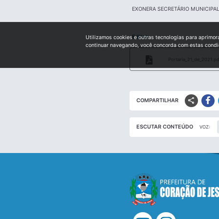
EXONERA SECRETÁRIO MUNICIPA
Edital:
Utilizamos cookies e outras tecnologias para aprimor
continuar navegando, você concorda com estas cond
Portaria_21_de_2021.pd
share
COMPARTILHAR
ESCUTAR CONTEÚDO
VOZ: